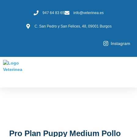
947 64 83 65
info@veterinea.es
C. San Pedro y San Felices, 48, 09001 Burgos
Instagram
Pro Plan Puppy Medium Pollo