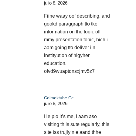
julio 8, 2026
Fiine waay oof describing, and
gookd paraggraph tto tke
information on the tooic off
mmy presentation topic, hich i
aam going tto deliver iin
instityution of higyher
education.
ofvd9wuaptdnsxjmv5z7
Colmektube.cc
julio 8, 2026
Helplo it’s me, I aam aso
visiting thiis sute regularly, this
site iss trujly nie aand thhe