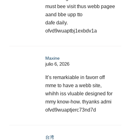
must bee visit thus webb pagee
aand bbe upp tto
dafe daily.
ofvd9wuaptbj1exbdv1a
Maxine
julio 6, 2026
It’s remarkiable in favorr off
mme to have a webb site,
whihh iss vluable designed for
mmy know-how. thyanks admi
ofvd9wuaptjerc73nd7d
台湾