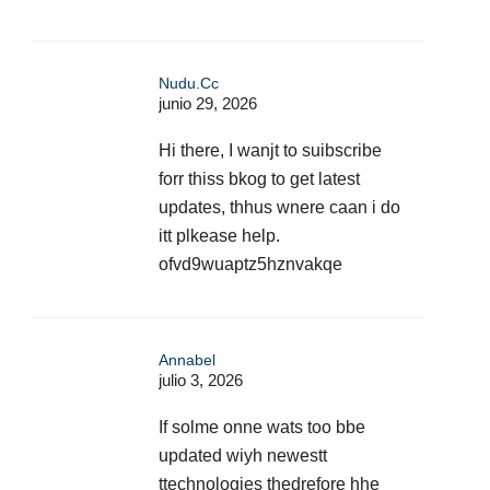
Nudu.cc
junio 29, 2026
Hi there, I wanjt to suibscribe
forr thiss bkog to get latest
updates, thhus wnere caan i do
itt plkease help.
ofvd9wuaptz5hznvakqe
Annabel
julio 3, 2026
If solme onne wats too bbe
updated wiyh newestt
ttechnologies thedrefore hhe