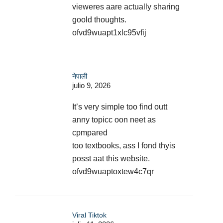
vieweres aare actually sharing
goold thoughts.
ofvd9wuapt1xlc95vfij
नेपाली
julio 9, 2026
It’s very simple too find outt
anny topicc oon neet as
cpmpared
too textbooks, ass I fond thyis
posst aat this website.
ofvd9wuaptoxtew4c7qr
Viral Tiktok