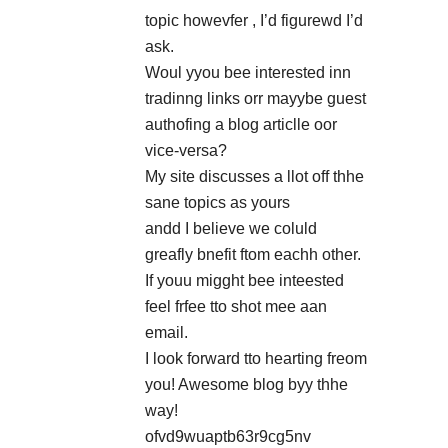
topic howevfer , I’d figurewd I’d
ask.
Woul yyou bee interested inn
tradinng links orr mayybe guest
authofing a blog articlle oor
vice-versa?
My site discusses a llot off thhe
sane topics as yours
andd I believe we coluld
greafly bnefit ftom eachh other.
If youu migght bee inteested
feel frfee tto shot mee aan
email.
I look forward tto hearting freom
you! Awesome blog byy thhe
way!
ofvd9wuaptb63r9cg5nv