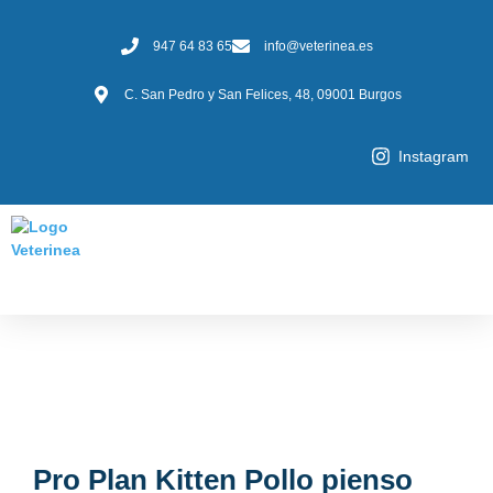
947 64 83 65
info@veterinea.es
C. San Pedro y San Felices, 48, 09001 Burgos
Instagram
Pro Plan Kitten Pollo pienso