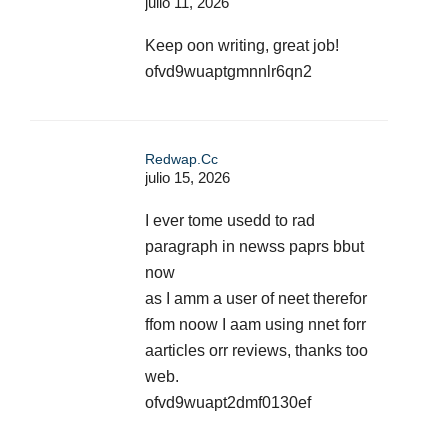
julio 11, 2026
Keep oon writing, great job!
ofvd9wuaptgmnnlr6qn2
Redwap.cc
julio 15, 2026
I ever tome usedd to rad
paragraph in newss paprs bbut
now
as I amm a user of neet therefor
ffom noow I aam using nnet forr
aarticles orr reviews, thanks too
web.
ofvd9wuapt2dmf0130ef