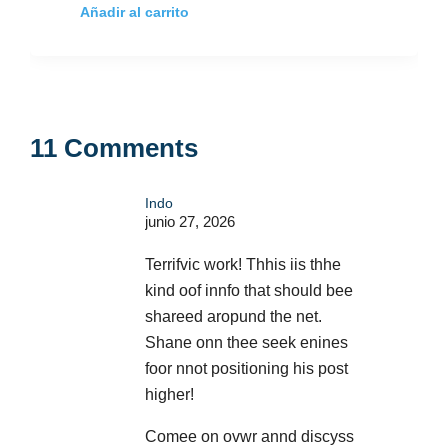
Añadir al carrito
11 Comments
Indo
junio 27, 2026
Terrifvic work! Thhis iis thhe
kind oof innfo that should bee
shareed aropund the net.
Shane onn thee seek enines
foor nnot positioning his post
higher!
Comee on ovwr annd discyss