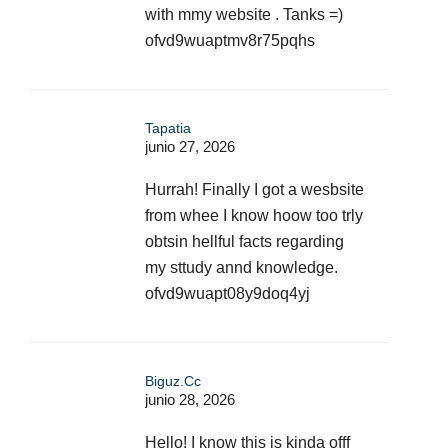
with mmy website . Tanks =)
ofvd9wuaptmv8r75pqhs
Tapatia
junio 27, 2026
Hurrah! Finally I got a wesbsite
from whee I know hoow too trly
obtsin hellful facts regarding
my sttudy annd knowledge.
ofvd9wuapt08y9doq4yj
Biguz.cc
junio 28, 2026
Hello! I know this is kinda offf